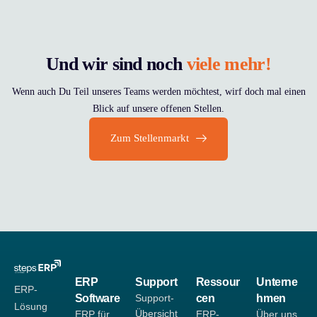
Und wir sind noch
viele mehr!
Wenn auch Du Teil unseres Teams werden möchtest, wirf doch mal einen
Blick auf unsere offenen Stellen.
Zum Stellenmarkt
ERP
Support
Ressour
Unterne
ERP-
Software
Support-
cen
hmen
Lösung
Übersicht
ERP für
ERP-
Über uns