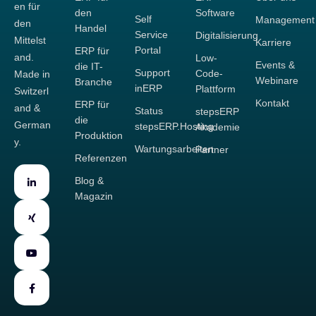
en für
den
Software
Self
Management
den
Handel
Service
Digitalisierung
Mittelst
Karriere
Portal
ERP für
and.
Low-
Events &
die IT-
Support
Code-
Made in
Webinare
Branche
inERP
Plattform
Switzerl
Kontakt
ERP für
and &
Status
stepsERP
die
German
stepsERP.Hosting
Akademie
Produktion
y.
Wartungsarbeiten
Partner
Referenzen
Blog &
Magazin